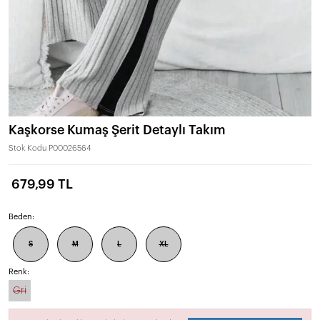
Kaşkorse Kumaş Şerit Detaylı Takım
Stok Kodu
P00026564
679,99 TL
Beden:
S
M
L
XL
Renk:
Gri