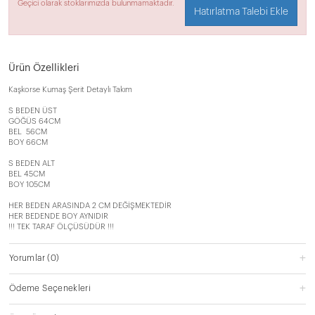
Geçici olarak stoklarımızda bulunmamaktadır.
Hatırlatma Talebi Ekle
Ürün Özellikleri
Kaşkorse Kumaş Şerit Detaylı Takım
S BEDEN ÜST
GÖĞÜS 64CM
BEL 56CM
BOY 66CM
S BEDEN ALT
BEL 45CM
BOY 105CM
HER BEDEN ARASINDA 2 CM DEĞİŞMEKTEDİR
HER BEDENDE BOY AYNIDIR
!!! TEK TARAF ÖLÇÜSÜDÜR !!!
Yorumlar
(0)
Ödeme Seçenekleri