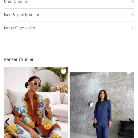
Ürün Önerileri
İade & İptal İşlemleri
Kargo Seçenekleri
Benzer Ürünler
Z
N
3