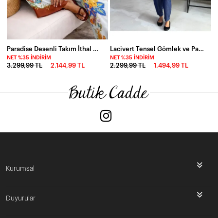
Paradise Desenli Takım İthal Hawai Kumas Kahve
Lacivert Tensel Gömlek ve Pantalon Alt Üst Takım
NET %35 İNDIRIM
NET %35 İNDIRIM
3.299,99 TL
2.144,99 TL
2.299,99 TL
1.494,99 TL
Kurumsal
Duyurular