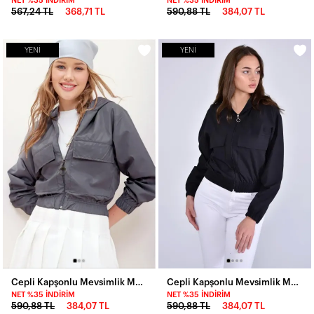
NET %35 İNDIRIM
NET %35 İNDIRIM
567,24 TL
368,71 TL
590,88 TL
384,07 TL
YENI
YENI
Cepli Kapşonlu Mevsimlik Mont-P00011062
Cepli Kapşonlu Mevsimlik Mont-P00012915-syh
NET %35 İNDIRIM
NET %35 İNDIRIM
590,88 TL
384,07 TL
590,88 TL
384,07 TL