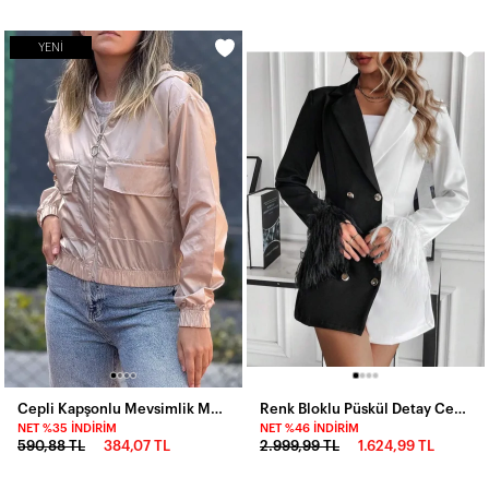
YENI
Cepli Kapşonlu Mevsimlik Mont-P00012915-krm
Renk Bloklu Püskül Detay Ceket Elbise
NET %35 İNDIRIM
NET %46 İNDIRIM
590,88 TL
384,07 TL
2.999,99 TL
1.624,99 TL