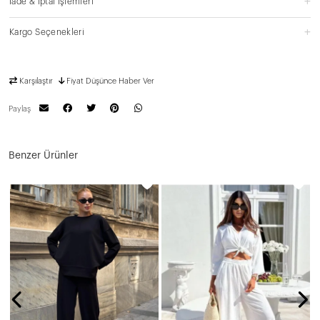
İade & İptal İşlemleri
Kargo Seçenekleri
Karşılaştır
Fiyat Düşünce Haber Ver
Paylaş
Benzer Ürünler
N
2