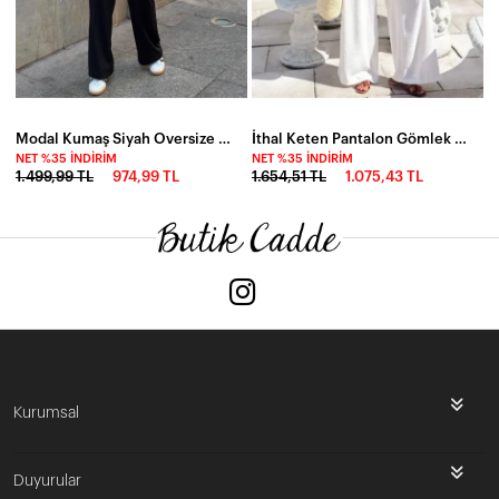
Modal Kumaş Siyah Oversize Sweat İkili Takım
İthal Keten Pantalon Gömlek Bluz-2212-byz
NET %35 İNDIRIM
NET %35 İNDIRIM
1.499,99 TL
974,99 TL
1.654,51 TL
1.075,43 TL
Kurumsal
Duyurular