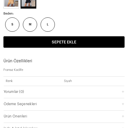
Beden:
S
M
L
SEPETE EKLE
Ürün Özellikleri
Fransız Kadife
Renk
Siyah
Yorumlar
(0)
Ödeme Seçenekleri
Ürün Önerileri