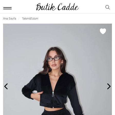
Ana Sayfa
Takım&Tulum