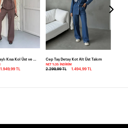
Bel Büzgü Detaylı Kısa Kol Üst ve Pantalon Takım Kahve
Cep Taş Detay Kot Alt Üst Takım
M
NET %35 İNDIRIM
1.949,99 TL
2.299,99 TL
1.494,99 TL