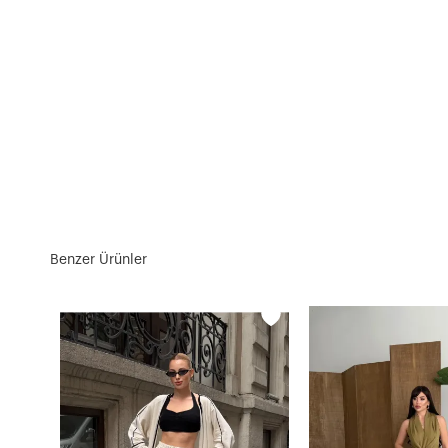
Benzer Ürünler
Yarım Kol Altı Püsküllü Keten Takım