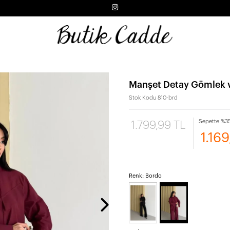
Manşet Detay Gömlek 
Stok Kodu
810-brd
Sepette %35
1.799,99 TL
1.16
Renk: Bordo