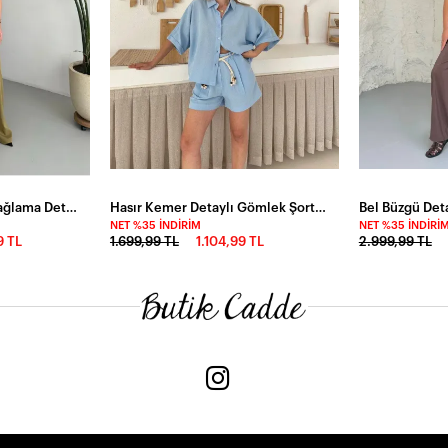
İthal Hürrem Kumaş Bağlama Detay Tulum YEŞİL
Hasır Kemer Detaylı Gömlek Şort Alt Üst Takım Mavi
NET %35 İNDIRIM
NET %35 İNDIRI
9 TL
1.699,99 TL
1.104,99 TL
2.999,99 TL