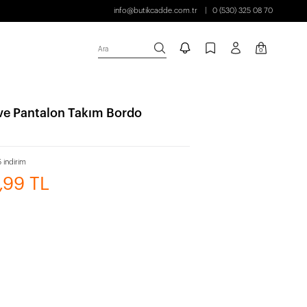
info@butikcadde.com.tr
0 (530) 325 08 70
Ara
0
ve Pantalon Takım Bordo
 indirim
9,99 TL