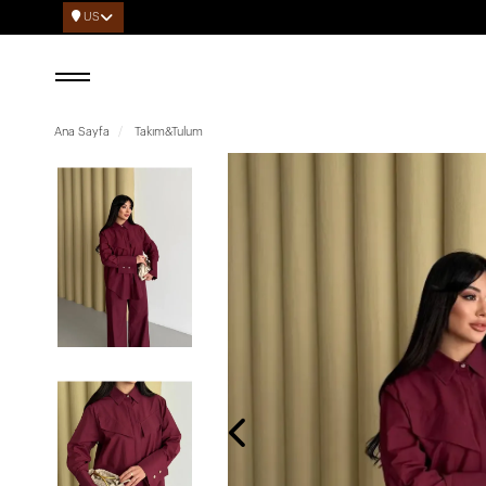
US
Ana Sayfa
Takım&Tulum