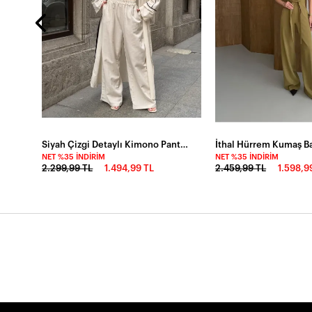
Siyah Çizgi Detaylı Kimono Pantalon Takım
NET %35 İNDIRIM
NET %35 İNDIRIM
2.299,99 TL
1.494,99 TL
2.459,99 TL
1.598,9