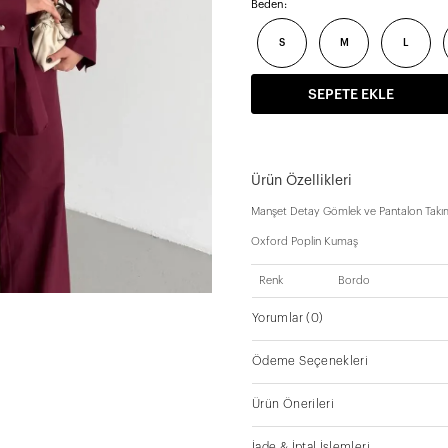
Beden:
S
M
L
SEPETE EKLE
Ürün Özellikleri
Manşet Detay Gömlek ve Pantalon Tak
Oxford Poplin Kumaş
Renk
Bordo
Yorumlar
(0)
Ödeme Seçenekleri
Ürün Önerileri
İade & İptal İşlemleri