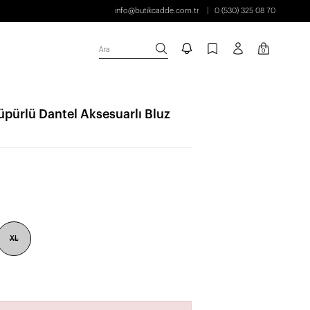
info@butikcadde.com.tr
0 (530) 325 08 70
Ara
0
ürlü Dantel Aksesuarlı Bluz
XL