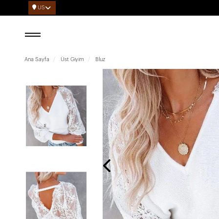
US
Ana Sayfa
Üst Giyim
Bluz