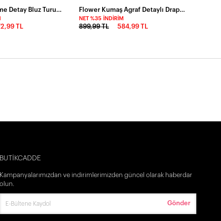
Ottoman Düğme Detay Bluz Turuncu
Flower Kumaş Agraf Detaylı Drapeli Bodysuit
M
NET %35 İNDIRIM
2,99 TL
899,99 TL
584,99 TL
BUTİKCADDE
Kampanyalarımızdan ve indirimlerimizden güncel olarak haberdar
olun.
Gönder