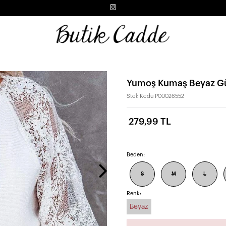
Yumoş Kumaş Beyaz Güp
Stok Kodu
P00026552
279,99 TL
Beden:
S
M
L
Renk:
Beyaz