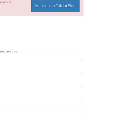
aktadır.
Hatırlatma Talebi Ekle
suarlı Bluz