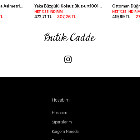
Uzun Kollu Bisiklet Yaka Asimetrik Kesim Detaylı Dantelli Viskon Bluz
Yaka Büzgülü Kolsuz Bluz-urt1001-syh
NET %35 İNDIRIM
NET %35 İNDIRI
TL
472,71 TL
307,26 TL
419,99 TL
27
Hesabım
Hesabım
Siparişlerim
Kargom Nerede