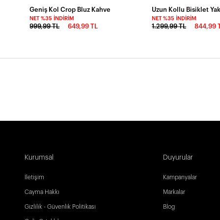
Geniş Kol Crop Bluz Kahve
NET %35 İNDIRIM
NET %35 İNDIRIM
999,99 TL
649,99 TL
1.299,99 TL
844,99 
Kurumsal
Duyurular
İletişim
Kampanyalar
Cayma Hakkı
Markalar
Gizlilik - Güvenlik Politikası
Blog