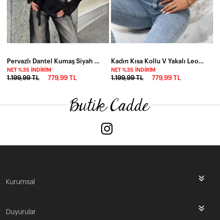
Pervazlı Dantel Kumaş Siyah Bluz
Kadın Kısa Kollu V Yakalı Leopar Desen Detaylı Viskon Bluz
NET %35 İNDIRIM
NET %35 İNDIRIM
1.199,99 TL
779,99 TL
1.199,99 TL
779,99 TL
Kurumsal
Duyurular