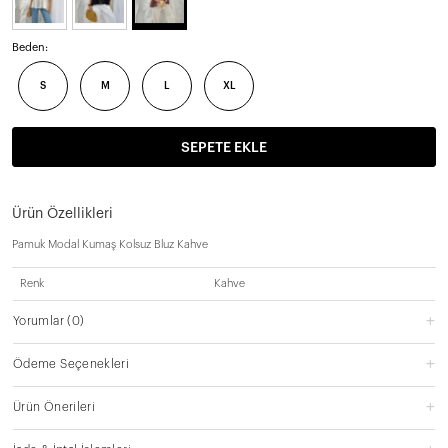
Beden:
S
M
L
XL
SEPETE EKLE
Ürün Özellikleri
Pamuk Modal Kumaş Kolsuz Bluz Kahve
Renk
Kahve
Yorumlar
(0)
Ödeme Seçenekleri
Ürün Önerileri