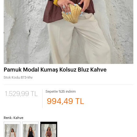
Pamuk Modal Kumaş Kolsuz Bluz Kahve
Stok Kodu
873-khv
Sepette %35 indirim
1.529,99 TL
994,49 TL
Renk: Kahve