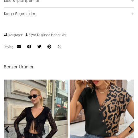
İade & İptal İşlemleri
Kargo Seçenekleri
Karşılaştır
Fiyat Düşünce Haber Ver
Paylaş
Benzer Ürünler
G
N
1