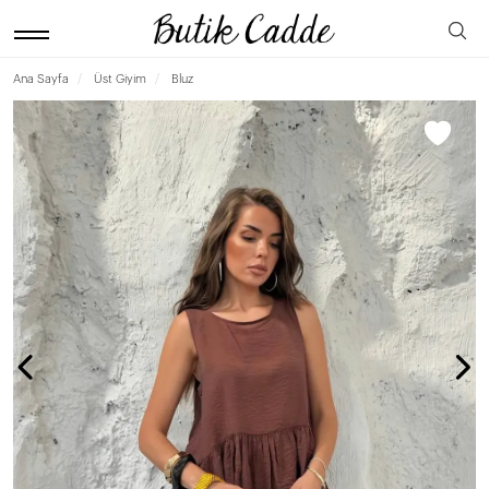
Ana Sayfa
Üst Giyim
Bluz