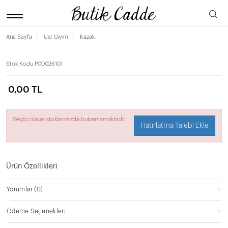
Ana Sayfa
Üst Giyim
Kazak
Stok Kodu
P00026101
0,00 TL
Geçici olarak stoklarımızda bulunmamaktadır.
Hatırlatma Talebi Ekle
Ürün Özellikleri
Yorumlar
(0)
Ödeme Seçenekleri