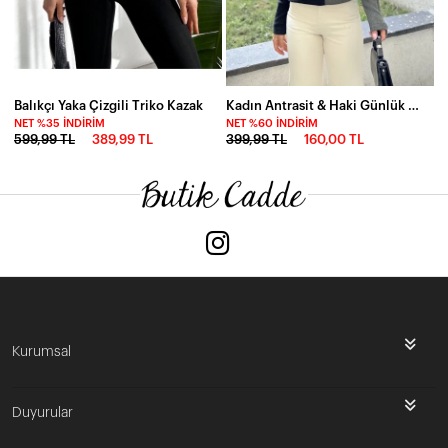
Balıkçı Yaka Çizgili Triko Kazak
Kadın Antrasit & Haki Günlük Stil V Yaka Kazak
NET %35 İNDIRIM
NET %60 İNDIRIM
599,99 TL
389,99 TL
399,99 TL
160,00 TL
Kurumsal
Duyurular