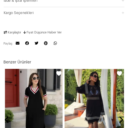
İade & İptal İşlemleri
Kargo Seçenekleri
Karşılaştır
Fiyat Düşünce Haber Ver
Paylaş
Benzer Ürünler
N
1