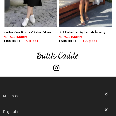
Kadın Kısa Kollu V Yaka Ribana Detay Midiboy Viskon Elbise, 24397
Sırt Dekolte Bağlamalı İspanyol Kol Triko Elbise Siyah
NET %35 İNDIRIM
NET %35 İNDIRIM
1.199,99 TL
779,99 TL
1.599,99 TL
1.039,99 TL
Kurumsal
Duyurular