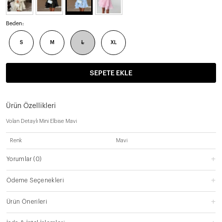
Beden:
S
M
L
XL
SEPETE EKLE
Ürün Özellikleri
Volan Detaylı Mini Elbise Mavi
Renk
Mavi
Yorumlar
(0)
Ödeme Seçenekleri
Ürün Önerileri