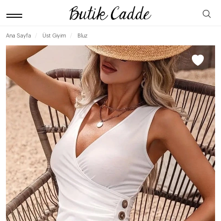
Ana Sayfa
Üst Giyim
Bluz