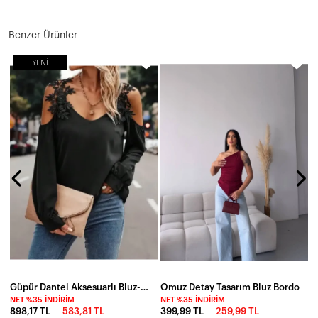
Benzer Ürünler
YENI
G
N
1
Güpür Dantel Aksesuarlı Bluz-bbl109
Omuz Detay Tasarım Bluz Bordo
NET %35 İNDIRIM
NET %35 İNDIRIM
898,17 TL
583,81 TL
399,99 TL
259,99 TL