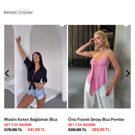
Benzer Ürünler
N
6
Müslin Keten Bağlamalı Bluz
Önü Fiyonk Detay Bluz Pembe
NET %35 İNDIRIM
NET %35 İNDIRIM
679,99 TL
441,99 TL
599,99 TL
389,99 TL