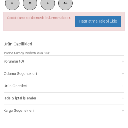
S
M
L
XL
Geçici olarak stoklarımızda bulunmamaktadır.
Hatırlatma Talebi Ekle
Ürün Özellikleri
Jessica Kumaş Modern Yaka Bluz
Yorumlar
(0)
Ödeme Seçenekleri
Ürün Önerileri
İade & İptal İşlemleri
Kargo Seçenekleri