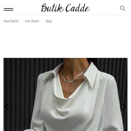
Ana Sayfa
Üst Giyim
Bluz