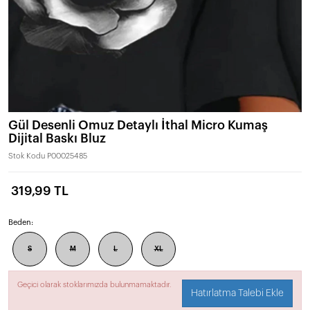
Gül Desenli Omuz Detaylı İthal Micro Kumaş
Dijital Baskı Bluz
Stok Kodu
P00025485
319,99 TL
Beden:
S
M
L
XL
Geçici olarak stoklarımızda bulunmamaktadır.
Hatırlatma Talebi Ekle