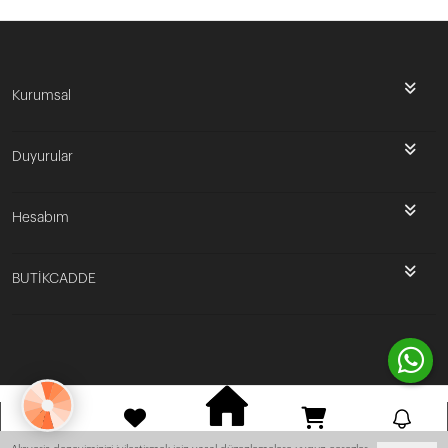
Kurumsal
Duyurular
Hesabım
BUTİKCADDE
Bu site
Vikaon E-Ticaret sistemleri
ile hazırlanmıştır.
ANASAYFA
HESABIM
FAVORILERIM
SEPET
BILDIRIM