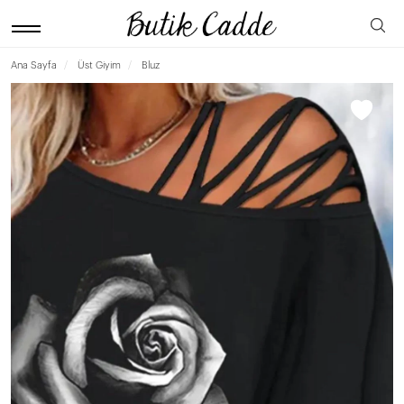
Ana Sayfa
Üst Giyim
Bluz