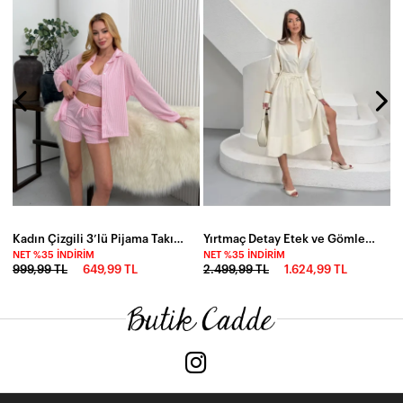
N
2
Kadın Çizgili 3’lü Pijama Takımı – Gömlek Büstiyer Şort Takım
Yırtmaç Detay Etek ve Gömlek Alt Üst Takım Ekru
NET %35 İNDIRIM
NET %35 İNDIRIM
999,99 TL
649,99 TL
2.499,99 TL
1.624,99 TL