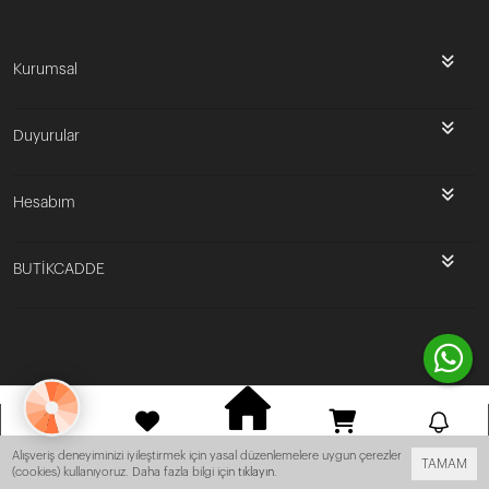
Kurumsal
Duyurular
Hesabım
BUTİKCADDE
Bu site
Vikaon E-Ticaret sistemleri
ile hazırlanmıştır.
ANASAYFA
HESABIM
FAVORILERIM
SEPET
BILDIRIM
Alışveriş deneyiminizi iyileştirmek için yasal düzenlemelere uygun çerezler
TAMAM
(cookies) kullanıyoruz. Daha fazla bilgi için
tıklayın
.
 Kargo! -
- Tüm Ürünlerde Ücretsiz Kargo! -
- Tüm Ürünlerde Ücretsiz Ka