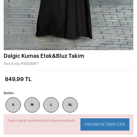
Dalgic Kumas Etek&Bluz Takim
Stok Kodu
P00026877
849,99 TL
Beden:
S
M
L
XL
Geçici olarak stoklarımızda bulunmamaktadır.
Hatırlatma Talebi Ekle