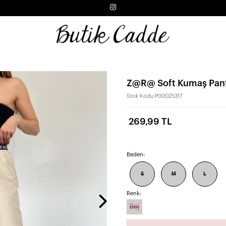
Z@R@ Soft Kumaş Pan
Stok Kodu
P00025317
269,99 TL
Beden:
S
M
L
Renk:
Bej