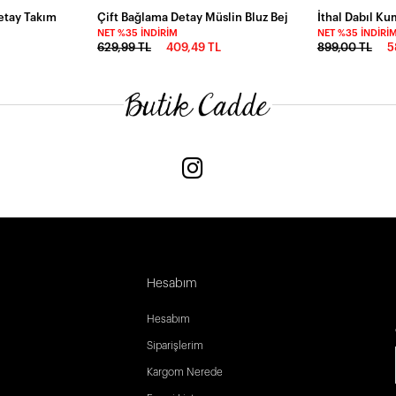
Detay Takım
Çift Bağlama Detay Müslin Bluz Bej
NET %35 İNDIRIM
NET %35 İNDIRI
L
629,99 TL
409,49 TL
899,00 TL
5
Hesabım
Hesabım
Siparişlerim
Kargom Nerede