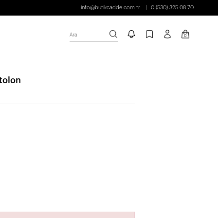
info@butikcadde.com.tr
0 (530) 325 08 70
Ara
0
tolon