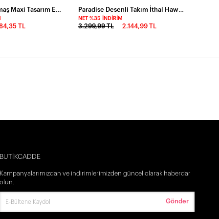
İthal Dabıl Kumaş Maxi Tasarım Elbise
Paradise Desenli Takım İthal Hawai Kumas Kahve
M
NET %35 İNDIRIM
84,35 TL
3.299,99 TL
2.144,99 TL
BUTİKCADDE
Kampanyalarımızdan ve indirimlerimizden güncel olarak haberdar
olun.
Gönder