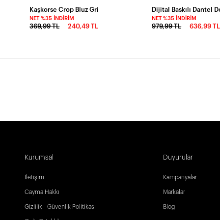
Kaşkorse Crop Bluz Gri
Dijital Baskılı Dantel 
NET %35 İNDIRIM
NET %35 İNDIRIM
369,99 TL
240,49 TL
979,99 TL
636,99 T
Kurumsal
Duyurular
İletişim
Kampanyalar
Cayma Hakkı
Markalar
Gizlilik - Güvenlik Politikası
Blog