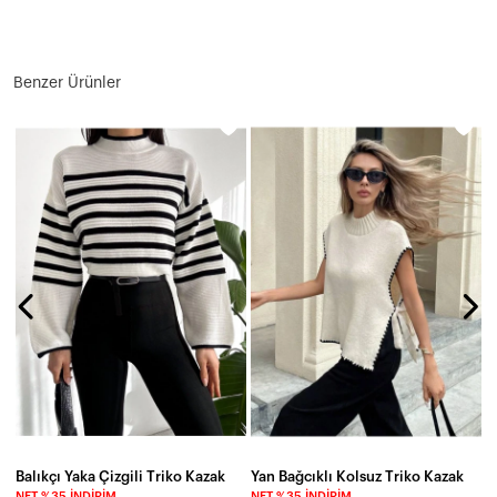
Benzer Ürünler
N
9
Balıkçı Yaka Çizgili Triko Kazak
Yan Bağcıklı Kolsuz Triko Kazak
NET %35 İNDIRIM
NET %35 İNDIRIM