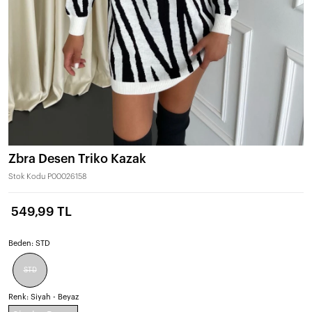
Zbra Desen Triko Kazak
Stok Kodu
P00026158
549,99 TL
Beden:
STD
STD
Renk:
Siyah - Beyaz