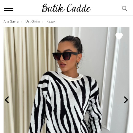
Ana Sayfa
Üst Giyim
Kazak