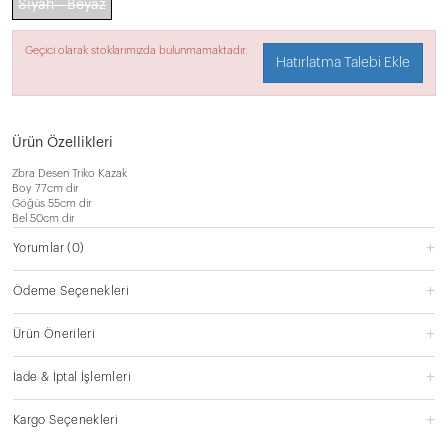
Siyah - Beyaz
Geçici olarak stoklarımızda bulunmamaktadır.
Hatırlatma Talebi Ekle
Ürün Özellikleri
Zbra Desen Triko Kazak
Boy 77cm dir
Göğüs 55cm dir
Bel 50cm dir
Yorumlar
(0)
Ödeme Seçenekleri
Ürün Önerileri
İade & İptal İşlemleri
Kargo Seçenekleri