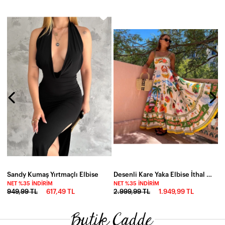
D
N
5
Sandy Kumaş Yırtmaçlı Elbise
Desenli Kare Yaka Elbise İthal Krep Kumas
NET %35 İNDIRIM
NET %35 İNDIRIM
949,99 TL
617,49 TL
2.999,99 TL
1.949,99 TL