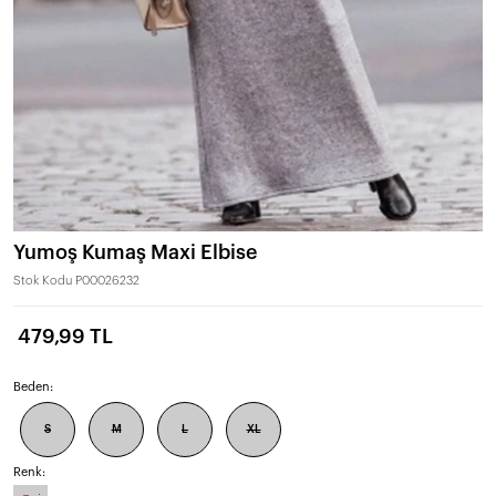
Yumoş Kumaş Maxi Elbise
Stok Kodu
P00026232
479,99 TL
Beden:
S
M
L
XL
Renk: