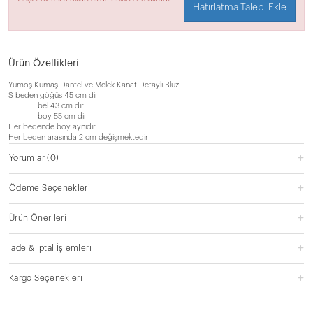
Hatırlatma Talebi Ekle
Ürün Özellikleri
Yumoş Kumaş Dantel ve Melek Kanat Detaylı Bluz
S beden göğüs 45 cm dir
bel 43 cm dir
boy 55 cm dir
Her bedende boy aynıdır
Her beden arasında 2 cm değişmektedir
Yorumlar
(0)
Ödeme Seçenekleri
Ürün Önerileri
İade & İptal İşlemleri
Kargo Seçenekleri