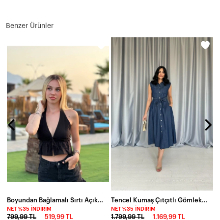
Benzer Ürünler
N
6
Boyundan Bağlamalı Sırtı Açık Keten Bluz
Tencel Kumaş Çıtçıtlı Gömlek Elbise
NET %35 İNDIRIM
NET %35 İNDIRIM
799,99 TL
519,99 TL
1.799,99 TL
1.169,99 TL