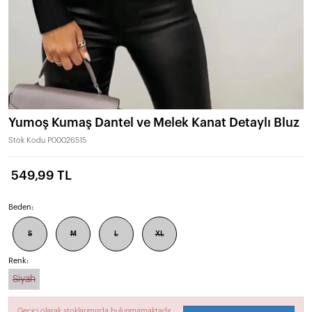
Yumoş Kumaş Dantel ve Melek Kanat Detaylı Bluz
Stok Kodu
P00026515
549,99 TL
Beden:
S
M
L
XL
Renk:
Siyah
Geçici olarak stoklarımızda bulunmamaktadır.