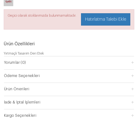
Gri
Geçici olarak stoklarımızda bulunmamaktadır.
Hatırlatma Talebi Ekle
Ürün Özellikleri
Yırtmaçlı Tasarım Deri Etek
Yorumlar
(0)
Ödeme Seçenekleri
Ürün Önerileri
İade & İptal İşlemleri
Kargo Seçenekleri