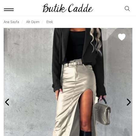
Ana Sayfa
Alt Giyim
Etek