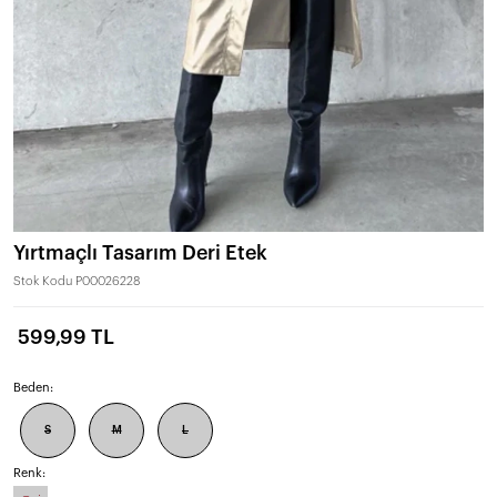
Yırtmaçlı Tasarım Deri Etek
Stok Kodu
P00026228
599,99 TL
Beden:
S
M
L
Renk: