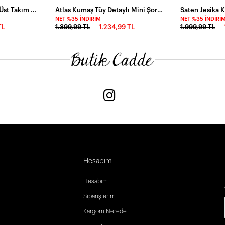
Flora Kumaş Cepli Alt Üst Takım Bej
Atlas Kumaş Tüy Detaylı Mini Şort Tulum
Saten Jesika K
NET %35 İNDIRIM
NET %35 İNDIRI
TL
1.899,99 TL
1.234,99 TL
1.999,99 TL
Hesabım
Hesabım
Siparişlerim
Kargom Nerede