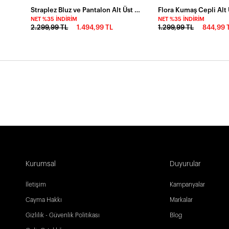
Straplez Bluz ve Pantalon Alt Üst Takım Pembe
NET %35 İNDIRIM
NET %35 İNDIRIM
2.299,99 TL
1.494,99 TL
1.299,99 TL
844,99 
Kurumsal
Duyurular
İletişim
Kampanyalar
Cayma Hakkı
Markalar
Gizlilik - Güvenlik Politikası
Blog