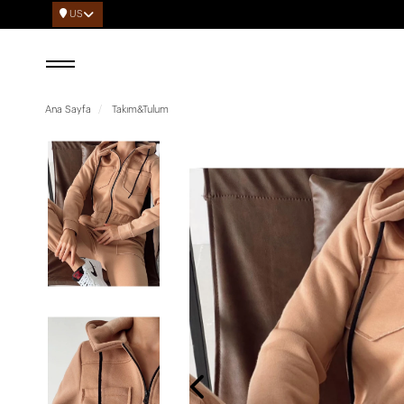
US
Ana Sayfa
Takım&Tulum