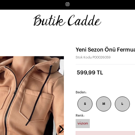
Yeni Sezon Önü Fermuar
Stok Kodu
P00026059
599,99 TL
Beden:
S
M
L
Renk:
Vizon