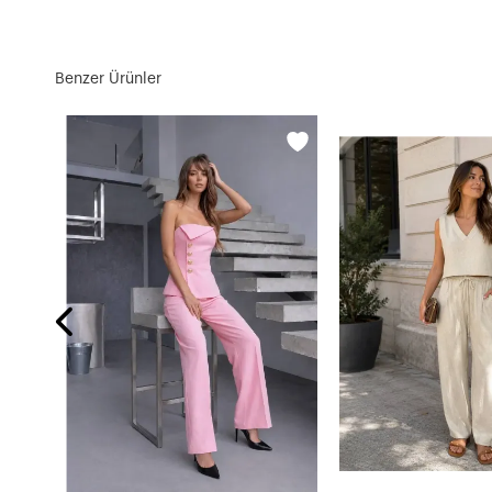
Benzer Ürünler
Yırtmaç Detay Etek ve Gömlek Alt Üst Takım Kahve