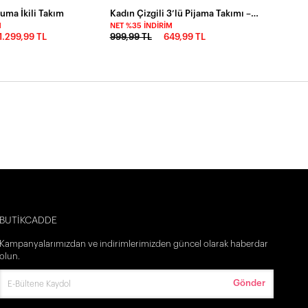
uma İkili Takım
Kadın Çizgili 3’lü Pijama Takımı – Gömlek Büstiyer Şort Takım
M
NET %35 İNDIRIM
1.299,99 TL
999,99 TL
649,99 TL
BUTİKCADDE
Kampanyalarımızdan ve indirimlerimizden güncel olarak haberdar
olun.
Gönder