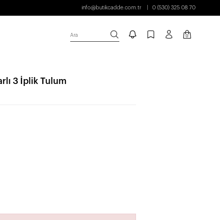
info@butikcadde.com.tr
0 (530) 325 08 70
Ara
0
lı 3 İplik Tulum