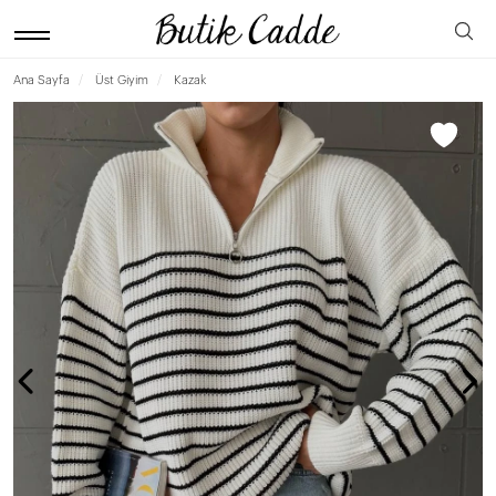
Ana Sayfa
Üst Giyim
Kazak