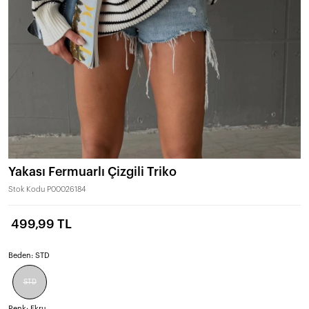
Yakası Fermuarlı Çizgili Triko
Stok Kodu
P00026184
499,99 TL
Beden:
STD
STD
Renk:
Ekru