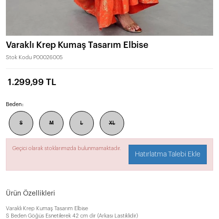
Varaklı Krep Kumaş Tasarım Elbise
Stok Kodu
P00026005
1.299,99 TL
Beden:
S
M
L
XL
Geçici olarak stoklarımızda bulunmamaktadır.
Hatırlatma Talebi Ekle
Ürün Özellikleri
Varaklı Krep Kumaş Tasarım Elbise
S Beden Göğüs Esnetilerek 42 cm dir (Arkası Lastiklidir)