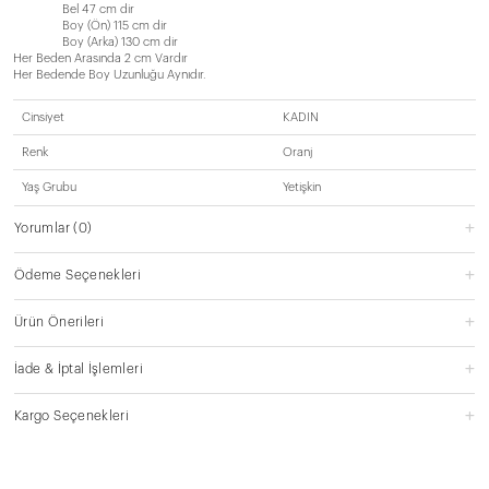
Bel 47 cm dir
Boy (Ön) 115 cm dir
Boy (Arka) 130 cm dir
Her Beden Arasında 2 cm Vardır
Her Bedende Boy Uzunluğu Aynıdır.
Cinsiyet
KADIN
Renk
Oranj
Yaş Grubu
Yetişkin
Yorumlar
(0)
Ödeme Seçenekleri
Ürün Önerileri
İade & İptal İşlemleri
Kargo Seçenekleri