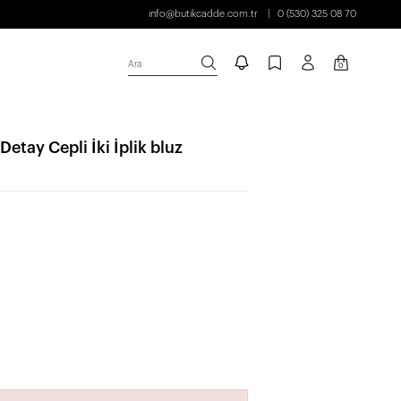
info@butikcadde.com.tr
0 (530) 325 08 70
Ara
0
etay Cepli İki İplik bluz