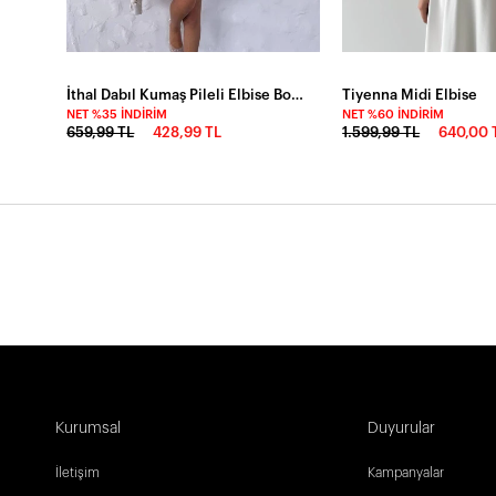
İthal Dabıl Kumaş Pileli Elbise Bordo
Tiyenna Midi Elbise
NET %35 İNDIRIM
NET %60 İNDIRIM
659,99 TL
428,99 TL
1.599,99 TL
640,00 
Kurumsal
Duyurular
İletişim
Kampanyalar