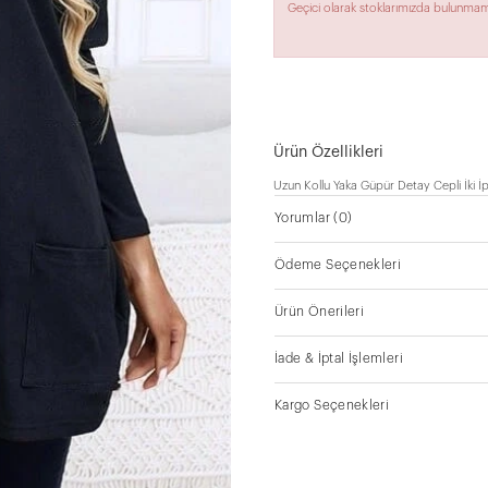
Geçici olarak stoklarımızda bulunmam
Ürün Özellikleri
Uzun Kollu Yaka Güpür Detay Cepli İki İpl
Yorumlar
(0)
Ödeme Seçenekleri
Ürün Önerileri
İade & İptal İşlemleri
Kargo Seçenekleri