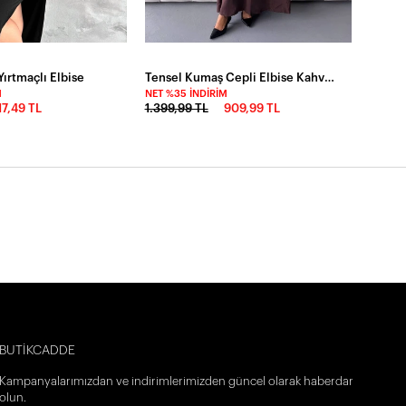
ırtmaçlı Elbise
Tensel Kumaş Cepli Elbise Kahverengi
M
NET %35 İNDIRIM
17,49 TL
1.399,99 TL
909,99 TL
BUTİKCADDE
Kampanyalarımızdan ve indirimlerimizden güncel olarak haberdar
olun.