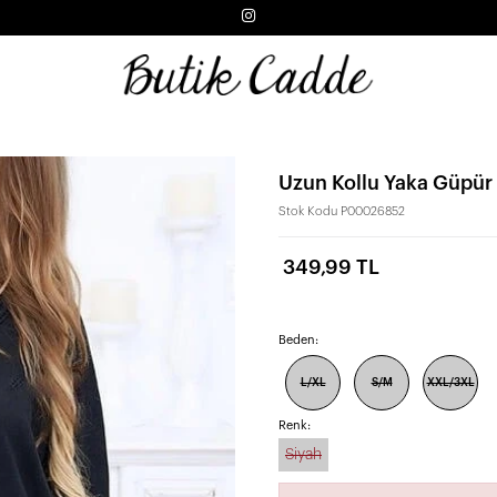
Uzun Kollu Yaka Güpür D
Stok Kodu
P00026852
349,99 TL
Beden:
L/XL
S/M
XXL/3XL
Renk:
Siyah