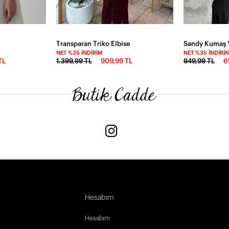
Transparan Triko Elbise
Sandy Kumaş Y
NET %35 İNDIRIM
NET %35 İNDIRI
TL
1.399,99 TL
909,99 TL
949,99 TL
6
Hesabım
Hesabım