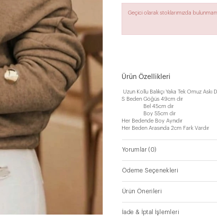
Geçici olarak stoklarımızda bulunmam
Ürün Özellikleri
Uzun Kollu Balıkçı Yaka Tek Omuz Askı D
S Beden Göğüs 49cm dir
Bel 45cm dir
Boy 55cm dir
Her Bedende Boy Aynıdır
Her Beden Arasında 2cm Fark Vardır
Yorumlar
(0)
Ödeme Seçenekleri
Ürün Önerileri
İade & İptal İşlemleri