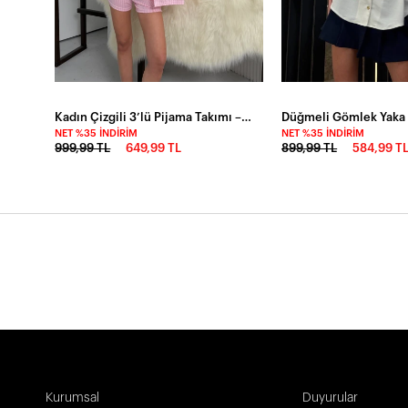
Kadın Çizgili 3’lü Pijama Takımı – Gömlek Büstiyer Şort Takım
NET %35 İNDIRIM
NET %35 İNDIRIM
999,99 TL
649,99 TL
899,99 TL
584,99 T
Kurumsal
Duyurular