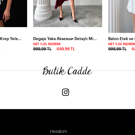
Düğmeli Gömlek Yaka Krep Yelek Beyaz
Degaje Yaka Aksesuar Detaylı Midi Yırtmaçlı Elbise Bordo
Balon Etek ve
NET %35 İNDIRIM
NET %35 İNDIRI
L
999,99 TL
649,99 TL
999,99 TL
6
Hesabım