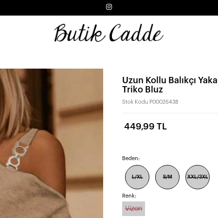
Uzun Kollu Balıkçı Ya
Triko Bluz
Stok Kodu
P00026438
449,99 TL
Beden:
L/XL
S/M
XXL/3XL
Renk:
Vizon