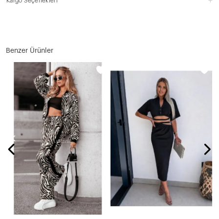
Kargo Seçenekleri
Benzer Ürünler
N
1