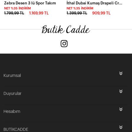
Zebra Desen 3 lü Spor Takım
İthal Dubai Kumaş Drapeli Crop Etek Takım Siyah
NET %35 İNDIRIM
NET %35 İNDIRIM
1.799,99 TL
1.169,99 TL
1.399,99 TL
909,99 TL
Kurumsal
Duyurular
Hesabım
BUTİKCADDE