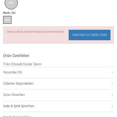
STD
Renk:
Gri
Gri
Geçici olarak stoklarımızda bulunmamaktadır.
Hatırlatma Talebi Ekle
Ürün Özellikleri
Triko Elbise& Kazak Takım
Yorumlar
(0)
Ödeme Seçenekleri
Ürün Önerileri
İade & İptal İşlemleri