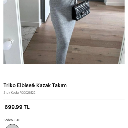
Triko Elbise& Kazak Takım
Stok Kodu
P00026122
699,99 TL
Beden:
STD