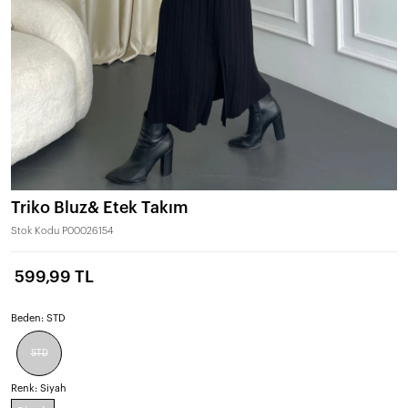
Triko Bluz& Etek Takım
Stok Kodu
P00026154
599,99 TL
Beden:
STD
STD
Renk:
Siyah