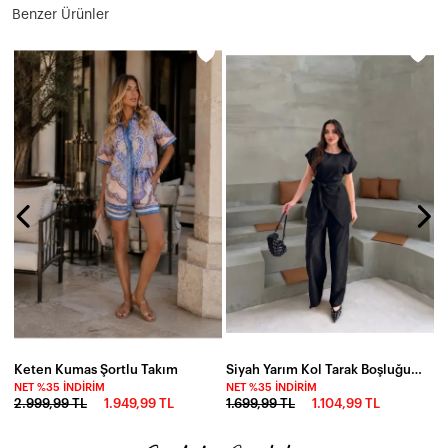
Benzer Ürünler
N
2
Keten Kumas Şortlu Takım
Siyah Yarım Kol Tarak Boşluğu Takım
NET %35 İNDIRIM
NET %35 İNDIRIM
2.999,99 TL
1.949,99 TL
1.699,99 TL
1.104,99 TL