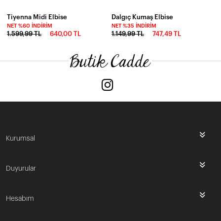
Tiyenna Midi Elbise
Dalgıç Kumaş Elbise
NET %60 İNDIRIM
NET %35 İNDIRIM
1.599,99 TL
640,00 TL
1.149,99 TL
747,49 TL
Kurumsal
Duyurular
Hesabım