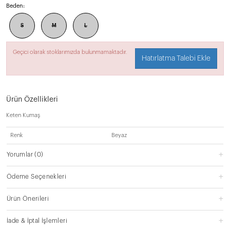
Beden:
S
M
L
Geçici olarak stoklarımızda bulunmamaktadır.
Hatırlatma Talebi Ekle
Ürün Özellikleri
Keten Kumaş
Renk
Beyaz
Yorumlar
(0)
Ödeme Seçenekleri
Ürün Önerileri
İade & İptal İşlemleri