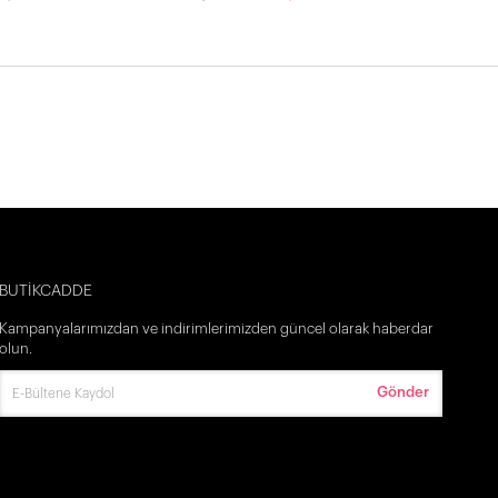
BUTİKCADDE
Kampanyalarımızdan ve indirimlerimizden güncel olarak haberdar
olun.
Gönder