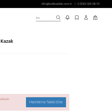
info@butikcadde.com.tr
0 (530) 325 08 70
Ara
0
u Kazak
aktadır.
Hatırlatma Talebi Ekle