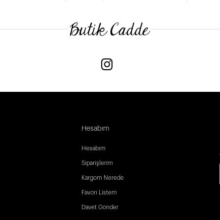
Hesabım
Hesabım
Siparişlerim
Kargom Nerede
Favori Listem
Davet Gönder