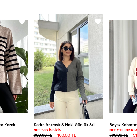
iko Kazak
Kadın Antrasit & Haki Günlük Stil V Yaka Kazak
NET %60 İNDIRIM
NET %35 İNDIRI
399,99 TL
160,00 TL
799,99 TL
5