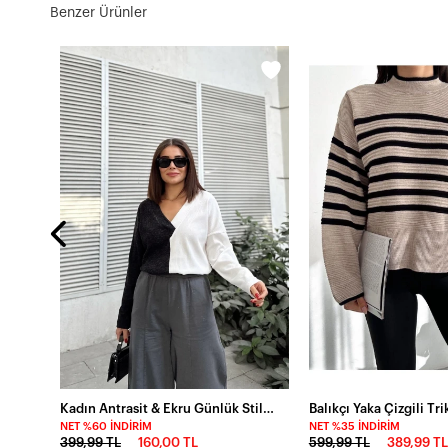
Benzer Ürünler
k
Kadın Antrasit & Ekru Günlük Stil V Yaka Kazak
Balıkçı Yaka Çizgili Tr
NET %60 İNDIRIM
NET %35 İNDIRIM
399,99 TL
160,00 TL
599,99 TL
389,99 TL