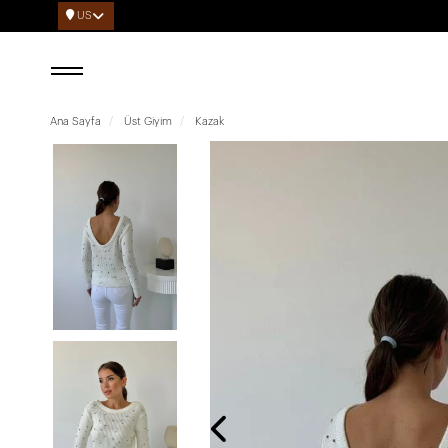
US
Ana Sayfa
Üst Giyim
Kazak