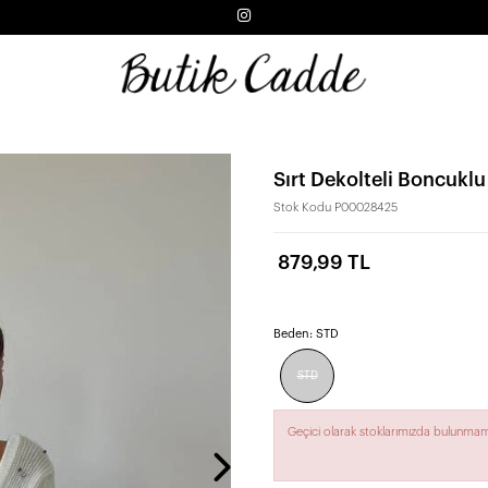
Sırt Dekolteli Boncukl
Stok Kodu
P00028425
879,99 TL
Beden:
STD
STD
Geçici olarak stoklarımızda bulunmam