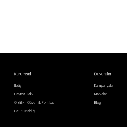
Kurumsal
Duyurular
İletişim
Kampanyalar
Cayma Hakkı
Markalar
Gizlilik - Güvenlik Politikası
Blog
Gelir Ortaklığı