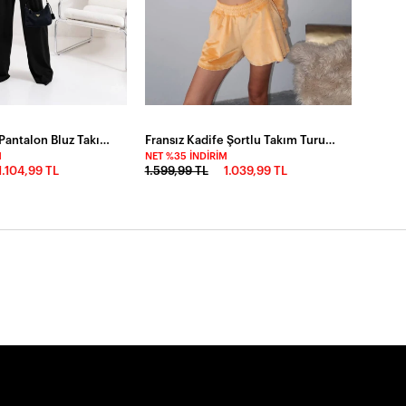
Dalgıç Kumaş Pantalon Bluz Takım Siyah
Fransız Kadife Şortlu Takım Turuncu
M
NET %35 İNDIRIM
1.104,99 TL
1.599,99 TL
1.039,99 TL