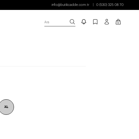
info@butikcadde.com.tr
0 (530) 325 08 70
Ara
0
XL