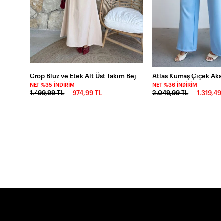
Crop Bluz ve Etek Alt Üst Takım Bej
NET %35 İNDIRIM
NET %36 İNDIRIM
1.499,99 TL
974,99 TL
2.049,99 TL
1.319,49