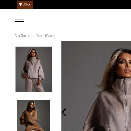
US
Ana Sayfa
Takım&Tulum