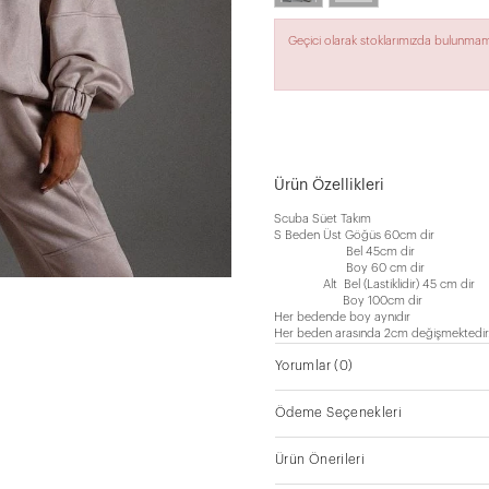
Geçici olarak stoklarımızda bulunmam
Ürün Özellikleri
Scuba Süet Takım
S Beden Üst Göğüs 60cm dir
Bel 45cm dir
Boy 60 cm dir
Alt Bel (Lastiklidir) 45 cm dir
Boy 100cm dir
Her bedende boy aynıdır
Her beden arasında 2cm değişmektedir
Yorumlar
(0)
Ödeme Seçenekleri
Ürün Önerileri