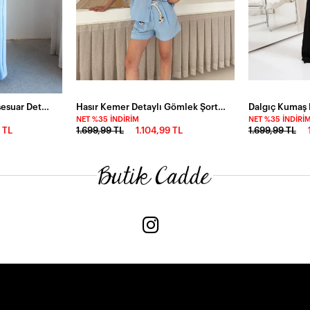
Atlas Kumaş Çiçek Aksesuar Detaylı Alt Üst Takım Mavi
Hasır Kemer Detaylı Gömlek Şort Alt Üst Takım Mavi
NET %35 İNDIRIM
NET %35 İNDIRI
 TL
1.699,99 TL
1.104,99 TL
1.699,99 TL