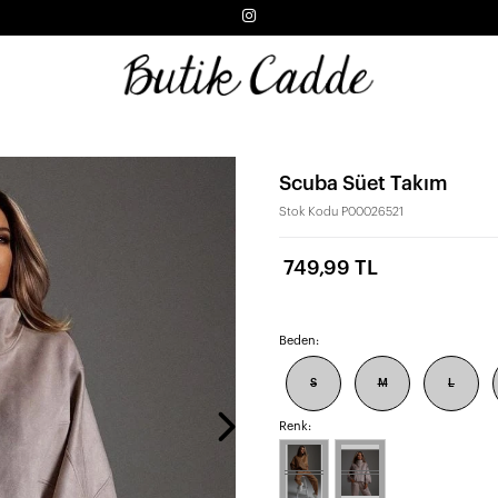
Scuba Süet Takım
Stok Kodu
P00026521
749,99 TL
Beden:
S
M
L
Renk: