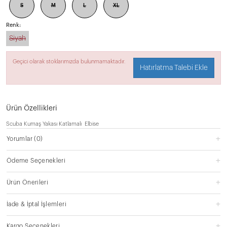
S
M
L
XL
Renk:
Siyah
Geçici olarak stoklarımızda bulunmamaktadır.
Hatırlatma Talebi Ekle
Ürün Özellikleri
Scuba Kumaş Yakası Katlamalı Elbise
Yorumlar
(0)
Ödeme Seçenekleri
Ürün Önerileri
İade & İptal İşlemleri
Kargo Seçenekleri