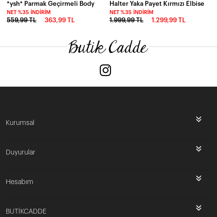
*ysh* Parmak Geçirmeli Body
Halter Yaka Payet Kırmızı Elbise
NET %35 İNDIRIM
NET %35 İNDIRIM
559,99 TL
363,99 TL
1.999,99 TL
1.299,99 TL
Kurumsal
Duyurular
Hesabım
BUTİKCADDE