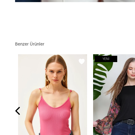
Benzer Ürünler
YENI
Compact Penye V-Yaka Tasarım Bluz-cx5000-byz