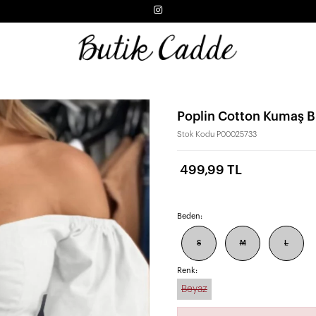
Poplin Cotton Kumaş B
Stok Kodu
P00025733
499,99 TL
Beden:
S
M
L
Renk:
Beyaz