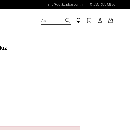
info@butikcadde.com.tr
0 (530) 325 08 70
Ara
0
luz