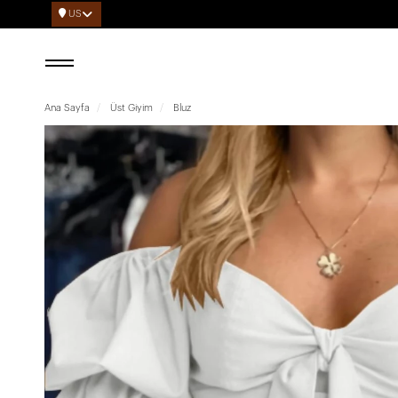
US
Ana Sayfa
Üst Giyim
Bluz