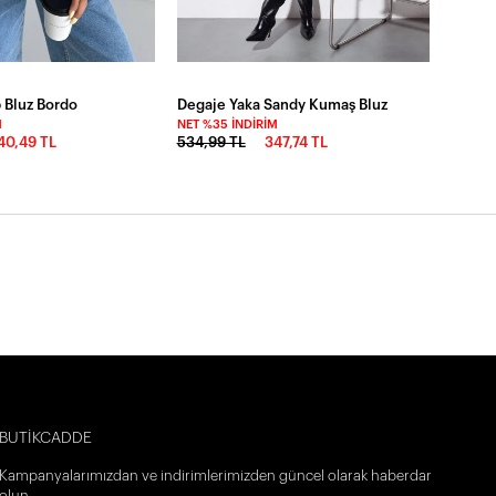
 Bluz Bordo
Degaje Yaka Sandy Kumaş Bluz
M
NET %35 İNDIRIM
40,49 TL
534,99 TL
347,74 TL
BUTİKCADDE
Kampanyalarımızdan ve indirimlerimizden güncel olarak haberdar
olun.