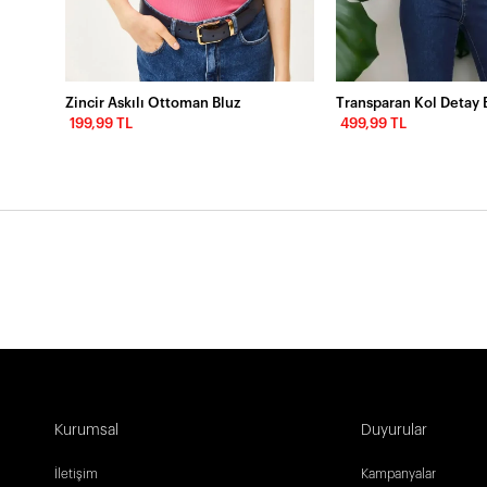
Zincir Askılı Ottoman Bluz
Transparan Kol Detay 
199,99 TL
499,99 TL
Kurumsal
Duyurular
İletişim
Kampanyalar