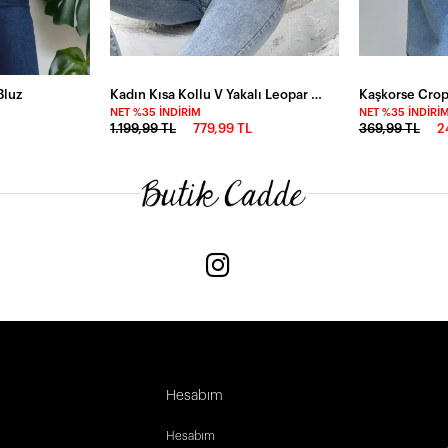
Bluz
Kadın Kısa Kollu V Yakalı Leopar Desen Detaylı Viskon Bluz
Kaşkorse Crop
NET %35 İNDIRIM
NET %35 İNDIRI
1.199,99 TL
779,99 TL
369,99 TL
2
Hesabım
Hesabım