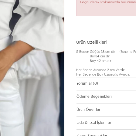
Geçici olarak stoklarımızda bulunmam
Ürün Özellikleri
S Beden Göğüs 38 cm dir (Esneme Pay
Bel 34 cm dir
Boy 42 cm dir
​Her Beden Arasında 2 cm Vardır.
Her Bedende Boy Uzunluğu Aynıdır.
Yorumlar
(0)
Ödeme Seçenekleri
Ürün Önerileri
İade & İptal İşlemleri
Kargo Seçenekleri