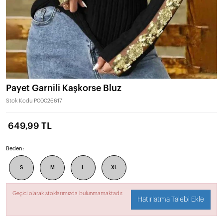
Payet Garnili Kaşkorse Bluz
Stok Kodu
P00026617
649,99 TL
Beden:
S
M
L
XL
Geçici olarak stoklarımızda bulunmamaktadır.
Hatırlatma Talebi Ekle