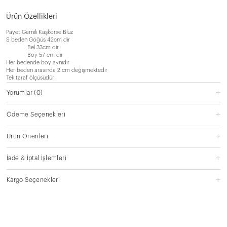
Ürün Özellikleri
Payet Garnili Kaşkorse Bluz
S beden Göğüs 42cm dir
Bel 33cm dir
​ Boy 57 cm dir
Her bedende boy aynıdır
Her beden arasında 2 cm değişmektedir
Tek taraf ölçüsüdür:
Yorumlar
(0)
Ödeme Seçenekleri
Ürün Önerileri
İade & İptal İşlemleri
Kargo Seçenekleri