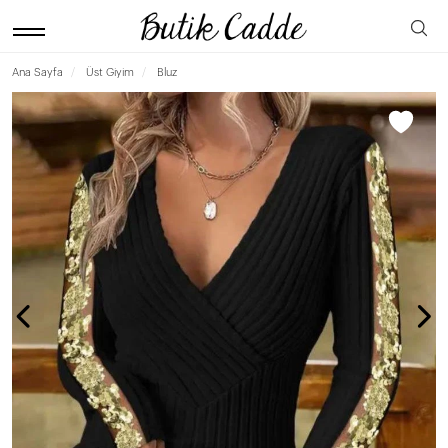
Ana Sayfa
Üst Giyim
Bluz