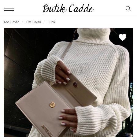
Ana Sayfa
Üst Giyim
Tunik