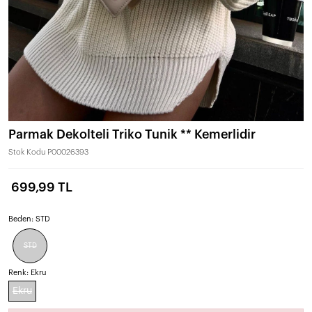
Parmak Dekolteli Triko Tunik ** Kemerlidir
Stok Kodu
P00026393
699,99 TL
Beden:
STD
STD
Renk:
Ekru
Ekru