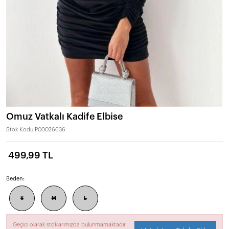
Omuz Vatkalı Kadife Elbise
Stok Kodu
P00026636
499,99 TL
Beden:
S
M
L
Geçici olarak stoklarımızda bulunmamaktadır.