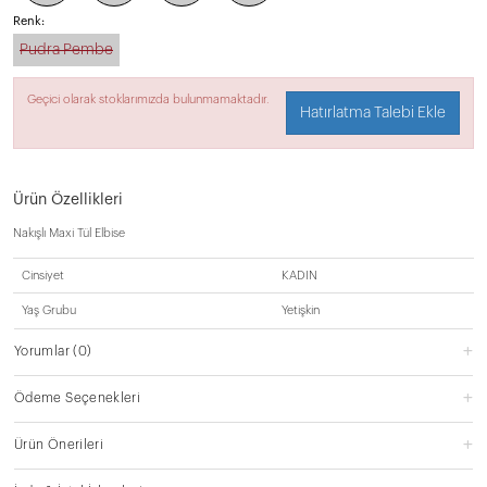
Renk:
Pudra Pembe
Geçici olarak stoklarımızda bulunmamaktadır.
Hatırlatma Talebi Ekle
Ürün Özellikleri
Nakışlı Maxi Tül Elbise
Cinsiyet
KADIN
Yaş Grubu
Yetişkin
Yorumlar
(0)
Ödeme Seçenekleri
Ürün Önerileri