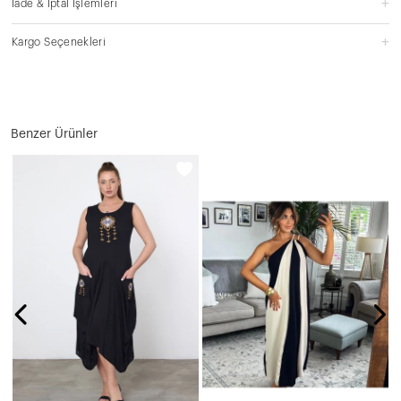
İade & İptal İşlemleri
Kargo Seçenekleri
Benzer Ürünler
O
N
3