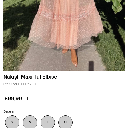
Nakışlı Maxi Tül Elbise
Stok Kodu
P00025997
899,99 TL
Beden:
S
M
L
XL