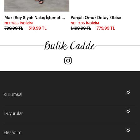
Maxi Boy Siyah Nakış İşlemeli Etnik Viskon Elbise
Parçalı Omuz Detay Elbise
NET %35 İNDIRIM
NET %35 İNDIRIM
799,99 TL
519,99 TL
1.199,99 TL
779,99 TL
Kurumsal
Duyurular
Hesabım