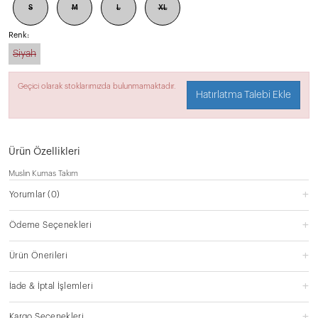
S
M
L
XL
Renk:
Siyah
Geçici olarak stoklarımızda bulunmamaktadır.
Hatırlatma Talebi Ekle
Ürün Özellikleri
Muslın Kumas Takım
Yorumlar
(0)
Ödeme Seçenekleri
Ürün Önerileri
İade & İptal İşlemleri
Kargo Seçenekleri