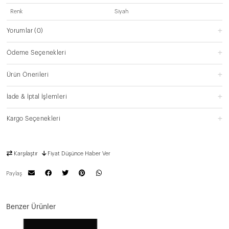
Renk
Siyah
Yorumlar
(0)
Ödeme Seçenekleri
Ürün Önerileri
İade & İptal İşlemleri
Kargo Seçenekleri
Karşılaştır
Fiyat Düşünce Haber Ver
Paylaş
Benzer Ürünler