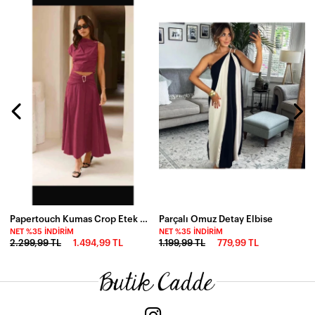
N
1
Papertouch Kumas Crop Etek Takım
Parçalı Omuz Detay Elbise
NET %35 İNDIRIM
NET %35 İNDIRIM
2.299,99 TL
1.494,99 TL
1.199,99 TL
779,99 TL