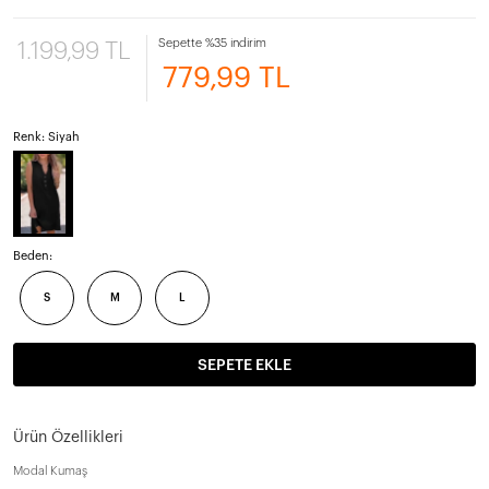
Sepette %35 indirim
1.199,99 TL
779,99 TL
Renk: Siyah
Beden:
S
M
L
SEPETE EKLE
Ürün Özellikleri
Modal Kumaş