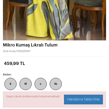
Mikro Kumaş Lıkralı Tulum
Stok Kodu
P00025597
459,99 TL
Beden:
S
M
L
XL
Geçici olarak stoklarımızda bulunmamaktadır.
Hatırlatma Talebi Ekle