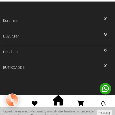
Kurumsal
Duyurular
Hesabım
BUTİKCADDE
Bu site
Vikaon E-Ticaret sistemleri
ile hazırlanmıştır.
ANASAYFA
HESABIM
FAVORILERIM
SEPET
BILDIRIM
Alışveriş deneyiminizi iyileştirmek için yasal düzenlemelere uygun çerezler
TAMAM