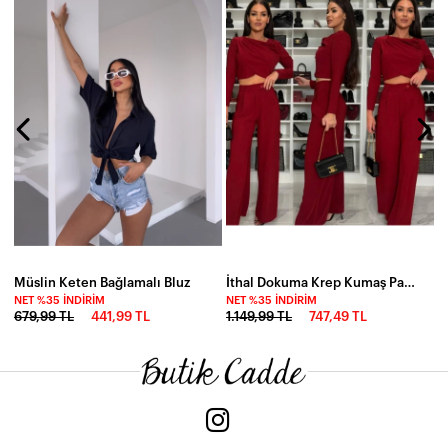
N
7
Müslin Keten Bağlamalı Bluz
İthal Dokuma Krep Kumaş Pantolonlu Takım
NET %35 İNDIRIM
NET %35 İNDIRIM
679,99 TL
441,99 TL
1.149,99 TL
747,49 TL