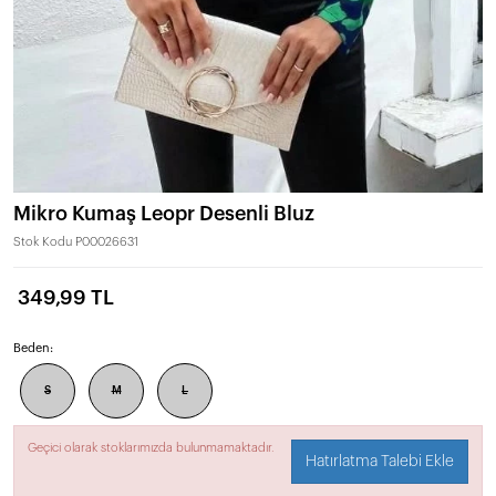
Mikro Kumaş Leopr Desenli Bluz
Stok Kodu
P00026631
349,99 TL
Beden:
S
M
L
Geçici olarak stoklarımızda bulunmamaktadır.
Hatırlatma Talebi Ekle