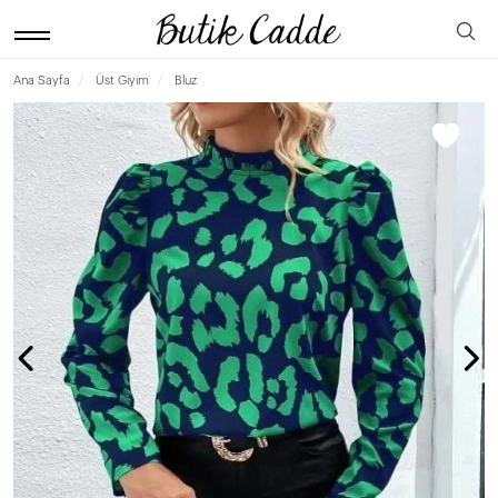
Ana Sayfa
Üst Giyim
Bluz