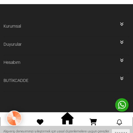
Kurumsal
Duyurular
Hesabım
BUTİKCADDE
Bu site
Vikaon E-Ticaret sistemleri
ile hazırlanmıştır.
ANASAYFA
HESABIM
FAVORILERIM
SEPET
BILDIRIM
Alışveriş deneyiminizi iyileştirmek için yasal düzenlemelere uygun çerezler