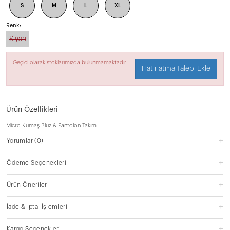
S
M
L
XL
Renk:
Siyah
Geçici olarak stoklarımızda bulunmamaktadır.
Hatırlatma Talebi Ekle
Ürün Özellikleri
Micro Kumaş Bluz & Pantolon Takım
Yorumlar
(0)
Ödeme Seçenekleri
Ürün Önerileri
İade & İptal İşlemleri
Kargo Seçenekleri