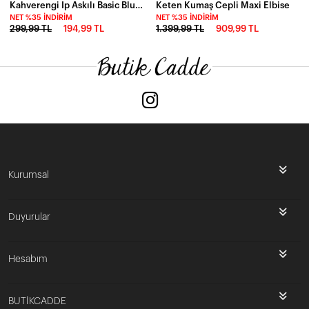
Kahverengi Ip Askılı Basic Bluz Kahverengi
Keten Kumaş Cepli Maxi Elbise
NET %35 İNDIRIM
NET %35 İNDIRIM
299,99 TL
194,99 TL
1.399,99 TL
909,99 TL
Kurumsal
Duyurular
Hesabım
BUTİKCADDE