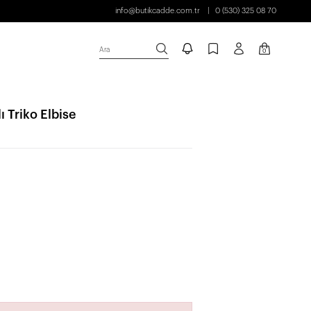
info@butikcadde.com.tr
0 (530) 325 08 70
Ara
0
 Triko Elbise