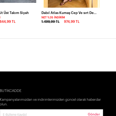
Alt Üst Takım Siyah
Dabıl Atlas Kumaş Cep Ve sırt Detaylı Elbise
M
NET %35 İNDIRIM
844,99 TL
1.499,99 TL
974,99 TL
BUTİKCADDE
Kampanyalarımızdan ve indirimlerimizden güncel olarak haberdar
olun.
Gönder