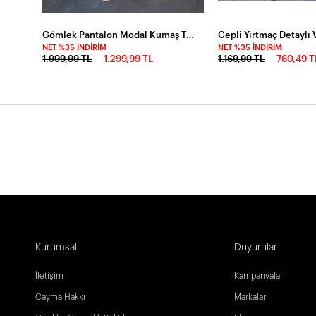
Gömlek Pantalon Modal Kumaş Takım Pudra
NET %35 İNDIRIM
NET %35 İNDIRIM
1.999,99 TL
1.299,99 TL
1.169,99 TL
760,49 T
Kurumsal
Duyurular
İletişim
Kampanyalar
Cayma Hakkı
Markalar