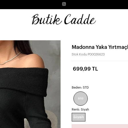
Madonna Yaka Yırtmaçlı
Stok Kodu
P00026623
699,99 TL
Beden:
STD
STD
Renk:
Siyah
Siyah