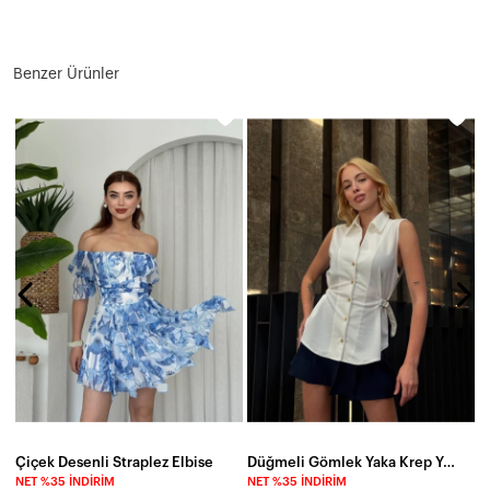
Benzer Ürünler
N
9
Çiçek Desenli Straplez Elbise
Düğmeli Gömlek Yaka Krep Yelek Beyaz
NET %35 İNDIRIM
NET %35 İNDIRIM