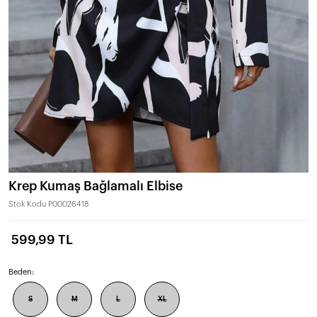
Krep Kumaş Bağlamalı Elbise
Stok Kodu
P00026418
599,99 TL
Beden:
S
M
L
XL