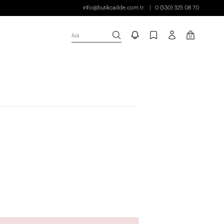
info@butikcadde.com.tr
0 (530) 325 08 70
Ara
0