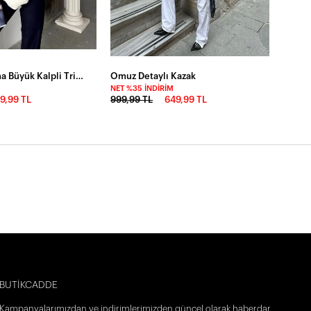
Beyaz Kabartma Büyük Kalpli Triko Kazak
Omuz Detaylı Kazak
M
NET %35 İNDIRIM
19,99 TL
999,99 TL
649,99 TL
BUTİKCADDE
Kampanyalarımızdan ve indirimlerimizden güncel olarak haberdar