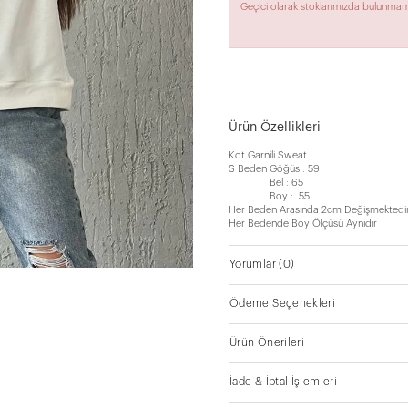
Geçici olarak stoklarımızda bulunmam
Ürün Özellikleri
Kot Garnili Sweat
S Beden Göğüs : 59
Bel : 65
Boy : 55
Her Beden Arasında 2cm Değişmektedi
Her Bedende Boy Ölçüsü Aynıdır
Yorumlar
(0)
Ödeme Seçenekleri
Ürün Önerileri
İade & İptal İşlemleri