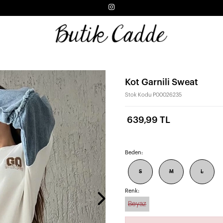
Kot Garnili Sweat
Stok Kodu
P00026235
639,99 TL
Beden:
S
M
L
Renk:
Beyaz