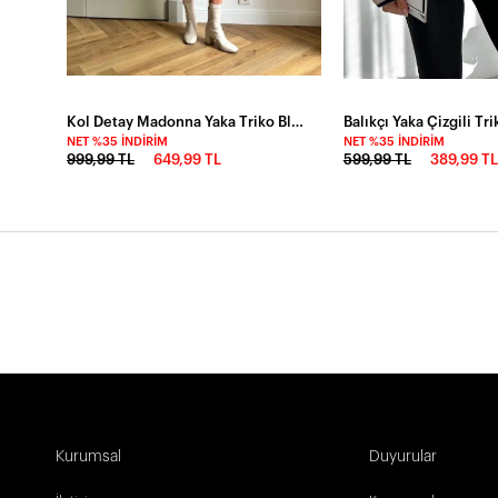
Kol Detay Madonna Yaka Triko Bluz Ekru
Balıkçı Yaka Çizgili Tr
NET %35 İNDIRIM
NET %35 İNDIRIM
999,99 TL
649,99 TL
599,99 TL
389,99 TL
Kurumsal
Duyurular