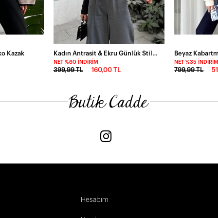
iko Kazak
Kadın Antrasit & Ekru Günlük Stil V Yaka Kazak
NET %60 İNDIRIM
NET %35 İNDIRI
399,99 TL
160,00 TL
799,99 TL
5
Hesabım