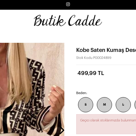
Kobe Saten Kumaş Dese
Stok Kodu
P00024899
499,99 TL
Beden:
S
M
L
Geçici olarak stoklarımızda bulunmam