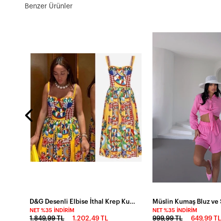
Benzer Ürünler
Tencel Kumaş Çıtçıtlı Gömlek Elbise
D&G Desenli Elbise İthal Krep Kumaş Elbise
NET %35 İNDIRIM
NET %35 İNDIRIM
1.849,99 TL
1.202,49 TL
999,99 TL
649,99 T