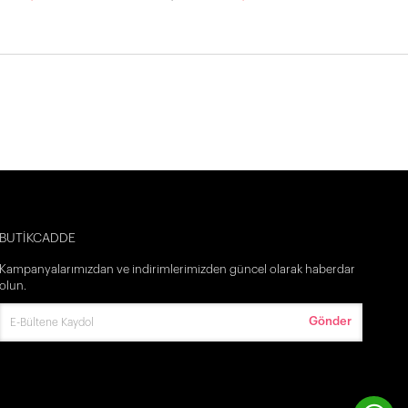
BUTİKCADDE
Kampanyalarımızdan ve indirimlerimizden güncel olarak haberdar
olun.
Gönder