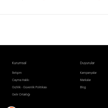
Kurumsal
Duyurular
İletişim
Kampanyalar
Cayma Hakkı
Markalar
Gizlilik - Güvenlik Politikası
Blog
Gelir Ortaklığı