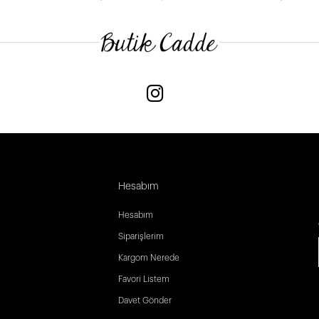
Hesabım
Hesabım
Siparişlerim
Kargom Nerede
Favori Listem
Davet Gönder