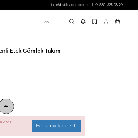
info@butikcadde.com.tr
0 (530) 325 08 70
Ara
0
nli Etek Gömlek Takım
XL
aktadır.
Hatırlatma Talebi Ekle