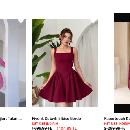
Müslin Kumaş Bluz ve Şort Takım Pembe
Fiyonk Detaylı Elbise Bordo
NET %35 İNDIRIM
NET %35 İNDIRI
L
1.699,99 TL
1.104,99 TL
2.299,99 TL