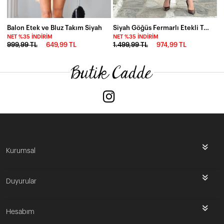
Balon Etek ve Bluz Takım Siyah
Siyah Göğüs Fermarlı Etekli Takım
NET %35 İNDIRIM
NET %35 İNDIRIM
999,99 TL
649,99 TL
1.499,99 TL
974,99 TL
Kurumsal
Duyurular
Hesabım