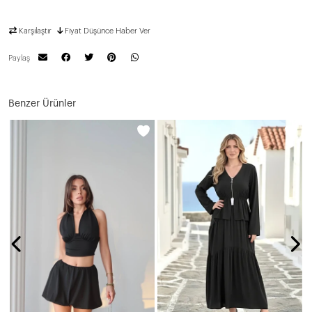
Karşılaştır
Fiyat Düşünce Haber Ver
Paylaş
Benzer Ürünler
N
7