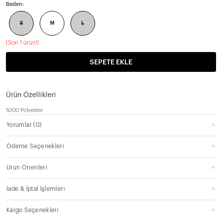
Beden:
S
M
L
(
Son 1 ürün!
)
SEPETE EKLE
Ürün Özellikleri
%100 Polyester
Yorumlar
(0)
Ödeme Seçenekleri
Ürün Önerileri
İade & İptal İşlemleri
Kargo Seçenekleri