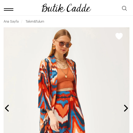
Ana Sayfa
Takım&Tulum