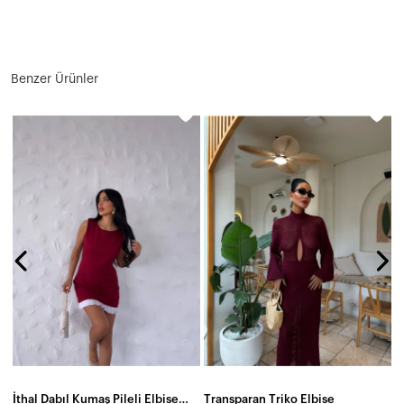
Benzer Ürünler
M
N
6
İthal Dabıl Kumaş Pileli Elbise Bordo
Transparan Triko Elbise