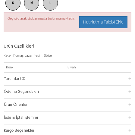
S
M
L
Geçici olarak stoklarımızda bulunmamaktadır.
Hatırlatma Talebi Ekle
Ürün Özellikleri
Keten Kumaş Lazer Kesim Elbise
Renk
Siyah
Yorumlar
(0)
Ödeme Seçenekleri
Ürün Önerileri
İade & İptal İşlemleri
Kargo Seçenekleri