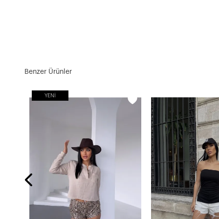
Benzer Ürünler
YENI
Pamuk Modal Kumaş Kolsuz Bluz Siyah