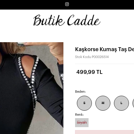
Kaşkorse Kumaş Taş De
Stok Kodu
P00026514
499,99 TL
Beden:
S
M
L
Renk:
Siyah