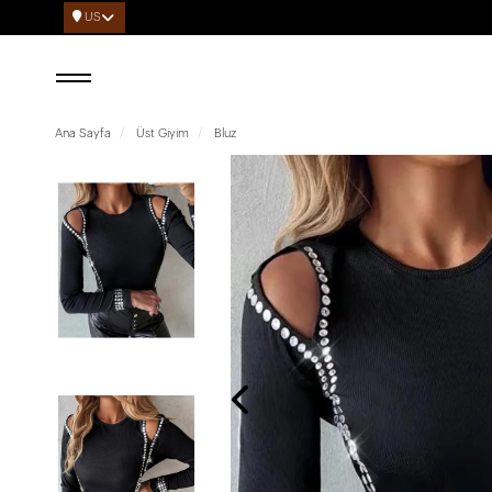
US
Ana Sayfa
Üst Giyim
Bluz