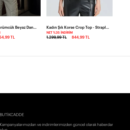
Balıkçı Yaka Bürümcük Beyaz Dantel Bluz
Kadın Şık Korse Crop Top - Straplez Düğmeli Büstiyer Siyah
M
NET %35 İNDIRIM
54,99 TL
1.299,99 TL
844,99 TL
BUTİKCADDE
Kampanyalarımızdan ve indirimlerimizden güncel olarak haberdar
olun.