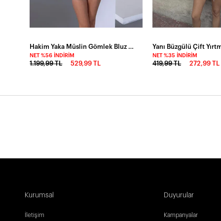
Hakim Yaka Müslin Gömlek Bluz Bej-dsb2025k1-bj
NET %56 İNDIRIM
NET %35 İNDIRIM
1.199,99 TL
529,99 TL
419,99 TL
272,99 TL
Kurumsal
Duyurular
İletişim
Kampanyalar