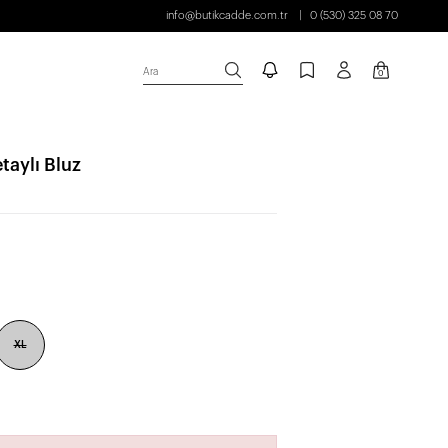
info@butikcadde.com.tr
0 (530) 325 08 70
Ara
0
taylı Bluz
XL