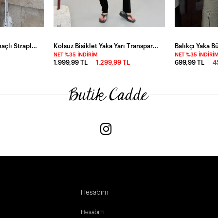
Yanı Büzgülü Çift Yırtmaçlı Straplez Bluz Siyah
Kolsuz Bisiklet Yaka Yarı Transparan Uzun Modal Tül Tunik Siyah
NET %35 İNDIRIM
NET %35 İNDIRI
1.999,99 TL
1.299,99 TL
699,99 TL
4
Hesabım
Hesabım