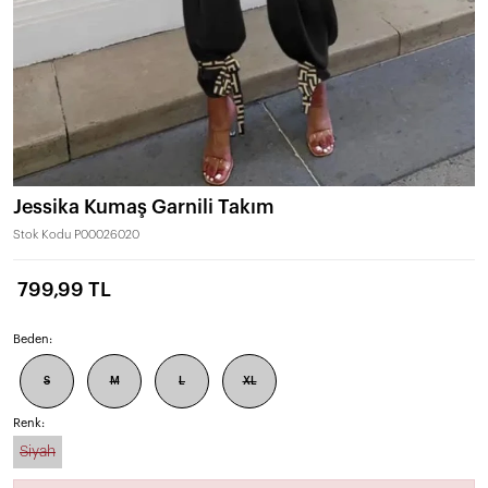
Jessika Kumaş Garnili Takım
Stok Kodu
P00026020
799,99 TL
Beden:
S
M
L
XL
Renk:
Siyah