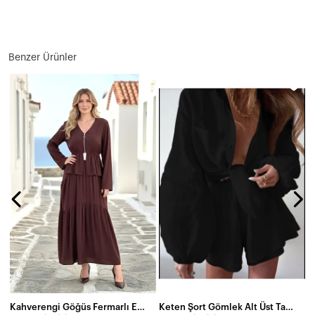
Benzer Ürünler
N
1
Kahverengi Göğüs Fermarlı Etekli Takım
Keten Şort Gömlek Alt Üst Takım