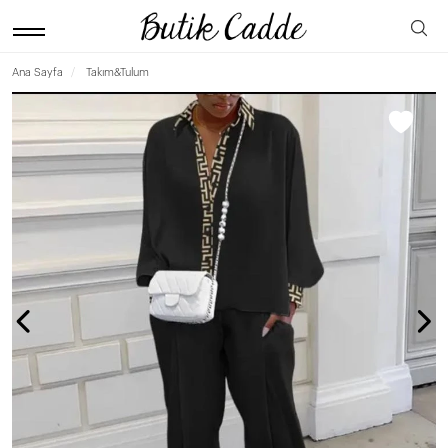
Ana Sayfa
Takım&Tulum