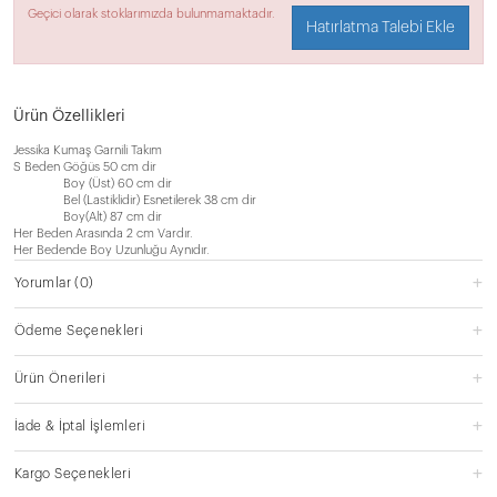
Geçici olarak stoklarımızda bulunmamaktadır.
Hatırlatma Talebi Ekle
Ürün Özellikleri
Jessika Kumaş Garnili Takım
S Beden Göğüs 50 cm dir
Boy (Üst) 60 cm dir
Bel (Lastiklidir) Esnetilerek 38 cm dir
Boy(Alt) 87 cm dir
Her Beden Arasında 2 cm Vardır.
Her Bedende Boy Uzunluğu Aynıdır.
Yorumlar
(0)
Ödeme Seçenekleri
Ürün Önerileri
İade & İptal İşlemleri
Kargo Seçenekleri