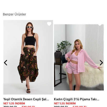
Benzer Ürünler
N
8
Yeşil Otantik Desen Cepli Şalvar Model Etek
Kadın Çizgili 3’lü Pijama Takımı – Gömlek Büstiyer Şort Takım
NET %35 İNDIRIM
NET %35 İNDIRIM