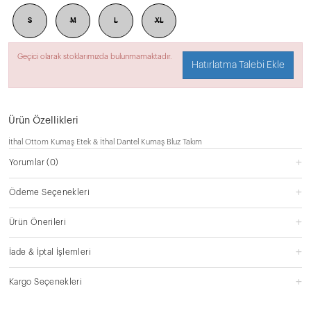
S
M
L
XL
Geçici olarak stoklarımızda bulunmamaktadır.
Hatırlatma Talebi Ekle
Ürün Özellikleri
İthal Ottom Kumaş Etek & İthal Dantel Kumaş Bluz Takım
Yorumlar
(0)
Ödeme Seçenekleri
Ürün Önerileri
İade & İptal İşlemleri
Kargo Seçenekleri