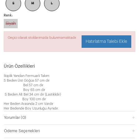
S
M
L
Renk:
Siyah
Geçici olarak stoklarımızda bulunmamaktadır.
Hatırlatma Talebi Ekle
Ürün Özellikleri
İkiiplik Yandan Fermuarlı Takım
S Beden Üst Göğüs 57 cm dir
Bel 57 cm dir
Boy 65 cm dir
S Beden Alt Bel 34 cm dir (Lastiklidir)
Boy 100 cm dir
Her Beden Arasında 2 cm Vardır
Her Bedende Boy Uzunluğu Aynıdır.
Yorumlar
(0)
Ödeme Seçenekleri