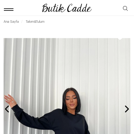
Ana Sayfa
Takım&Tulum