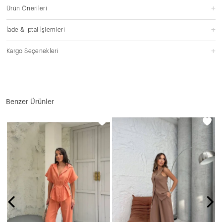
Ürün Önerileri
İade & İptal İşlemleri
Kargo Seçenekleri
Benzer Ürünler
N
8