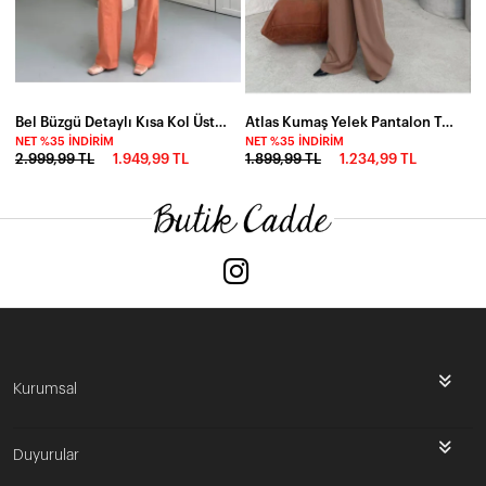
Bel Büzgü Detaylı Kısa Kol Üst ve Pantalon Takım Turuncu
Atlas Kumaş Yelek Pantalon Takım
NET %35 İNDIRIM
NET %35 İNDIRIM
2.999,99 TL
1.949,99 TL
1.899,99 TL
1.234,99 TL
Kurumsal
Duyurular