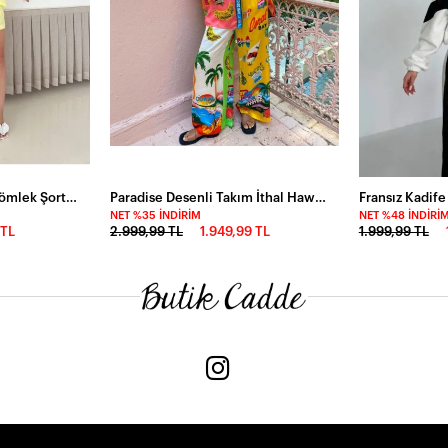
Hasır Kemer Detaylı Gömlek Şort Alt Üst Takım Sarı
Paradise Desenli Takım İthal Hawai Kumas
NET %35 İNDIRIM
NET %48 İNDIRI
 TL
2.999,99 TL
1.949,99 TL
1.999,99 TL