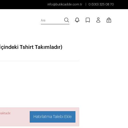
info@butikcadde.com.tr
0 (530) 325 08 70
Ara
0
İçindeki Tshirt Takımladır)
aktadır.
Hatırlatma Talebi Ekle