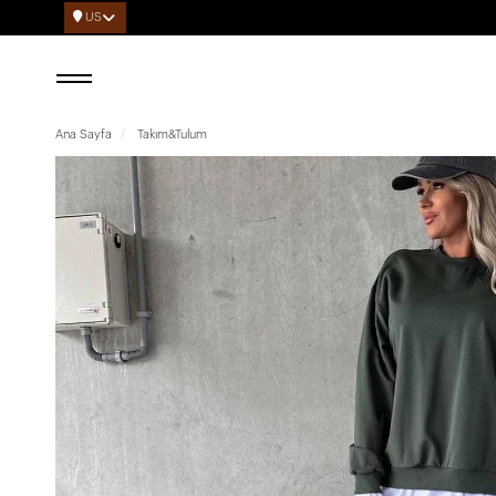
US
Ana Sayfa
Takım&Tulum