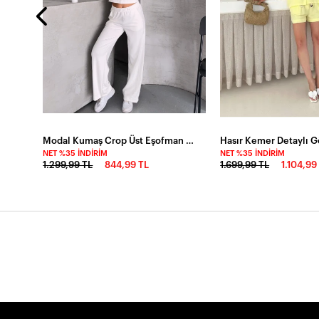
Modal Kumaş Crop Üst Eşofman Takım Beyaz
NET %35 İNDIRIM
NET %35 İNDIRIM
1.299,99 TL
844,99 TL
1.699,99 TL
1.104,99