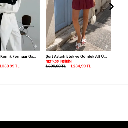
Fransız Kadife Kemik Fermuar Garnili Eşofman Takım Beyaz
Şort Astarlı Etek ve Gömlek Alt Üst Takım Bordo
M
NET %35 İNDIRIM
1.039,99 TL
1.899,99 TL
1.234,99 TL