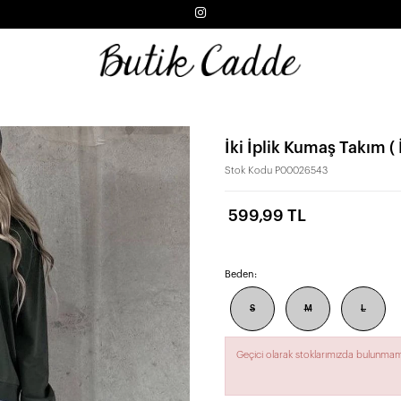
İki İplik Kumaş Takım ( 
Stok Kodu
P00026543
599,99 TL
Beden:
S
M
L
Geçici olarak stoklarımızda bulunmam